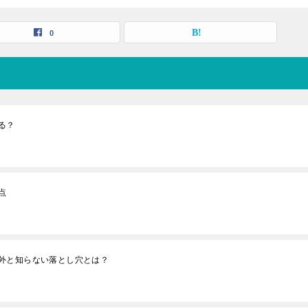
0
る？
点
外と知らない落とし穴とは？