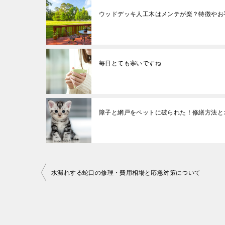
ウッドデッキ人工木はメンテが楽？特徴やお
毎日とても寒いですね
障子と網戸をペットに破られた！修繕方法と
投
水漏れする蛇口の修理・費用相場と応急対策について
稿
ナ
ビ