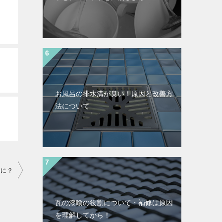
お風呂の排水溝が臭い！原因と改善方
法について
なに？
瓦の漆喰の役割について・補修は原因
を理解してから！