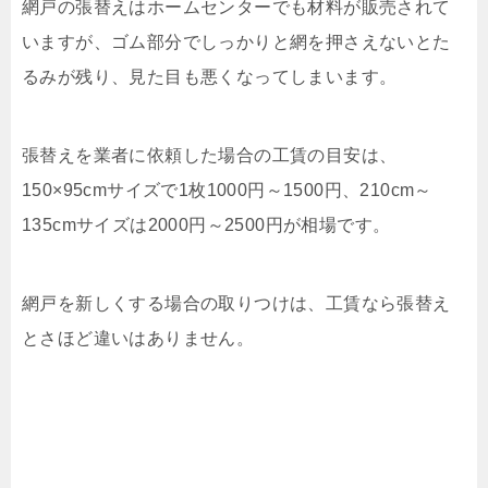
網戸の張替えはホームセンターでも材料が販売されて
いますが、ゴム部分でしっかりと網を押さえないとた
るみが残り、見た目も悪くなってしまいます。
張替えを業者に依頼した場合の工賃の目安は、
150
×
95cm
サイズで
1
枚
1000
円～
1500
円、
210cm
～
135cm
サイズは
2000
円～
2500
円が相場です。
網戸を新しくする場合の取りつけは、工賃なら張替え
とさほど違いはありません。