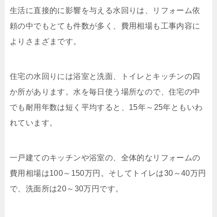
生活に直接的に影響を与える水回りは、リフォーム依
頼の中でもとても件数が多く、費用相場も工事内容に
よりさまざまです。
住宅の水回りには浴室と洗面、トイレとキッチンの四
か所があります。水を毎日使う場所なので、住宅の中
でも耐用年数は短く平均すると、
15
年～
25
年ともいわ
れています。
一戸建てのキッチンや浴室の、全体的なリフォームの
費用相場は
100
～
150
万円。そしてトイレは
30
～
40
万円
で、洗面所は
20
～
30
万円です。