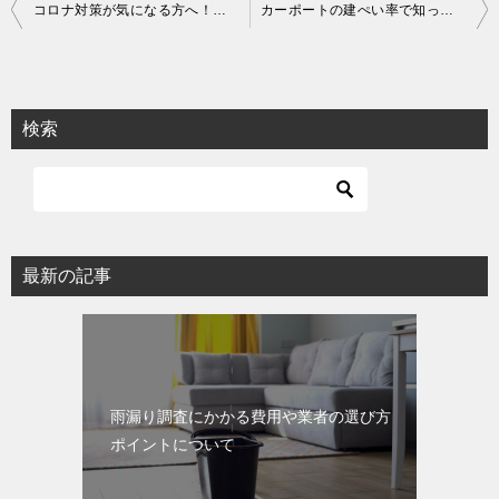
投
コロナ対策が気になる方へ！水回りの衛生を見直すリフォームアイデア
カーポートの建ぺい率で知っておきたいこと・トラブル回避のための基礎知識
稿
ナ
ビ
検索
ゲ
ー
シ
ョ
最新の記事
ン
雨漏り調査にかかる費用や業者の選び方
ポイントについて