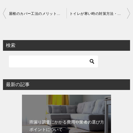
投
屋根のカバー工法のメリットやデメリット・適しているか判断のコツ
トイレが寒い時の対策方法・すぐできる防寒方法や改善のポイントについて
稿
ナ
ビ
検索
ゲ
ー
シ
ョ
最新の記事
ン
雨漏り調査にかかる費用や業者の選び方
ポイントについて